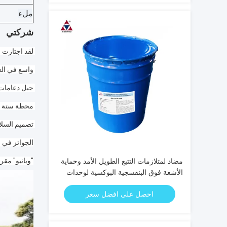
ملء
شركتي
الجوائز في 
"ويانيو" مقر
مضاد لمتلازمات التتبع الطويل الأمد وحماية
الأشعة فوق البنفسجية البوكسية لوحدات
CT/PT الختام الكهربائي الممتاز للصمامات
احصل على افضل سعر
ووحدات CT/PT