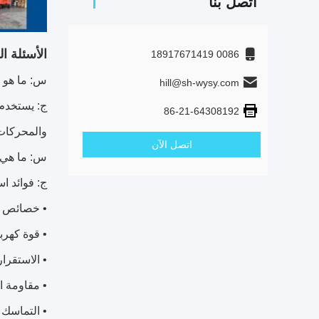
اتصل بنا
الأسئلة ا
0086 18917671419
س: ما هو است
hill@sh-wysy.com
86-21-64308192
والمحركات 
اتصل الآن
س: ما هي ف
ج: فوائد استخد
• خصائص ع
• قوة كهربا
• الاستقرا
• مقاومة ال
• التماسك 