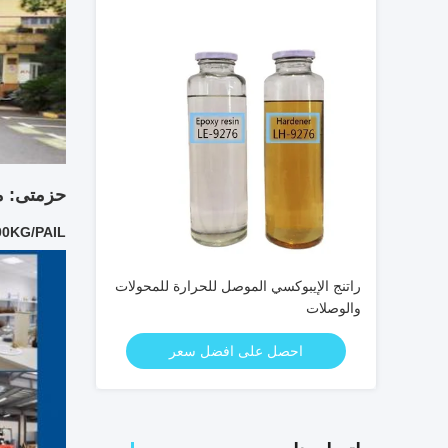
حزمتى: م
00KG/PAIL
راتنج الإيبوكسي الموصل للحرارة للمحولات
والوصلات
احصل على افضل سعر