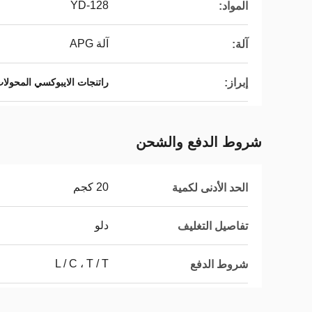
YD-128
المواد:
آلة APG
آلة:
إبراز:
راتنجات الايبوكسي المحولات KV
شروط الدفع والشحن
20 كجم
الحد الأدنى لكمية
دلو
تفاصيل التغليف
L / C ، T / T
شروط الدفع