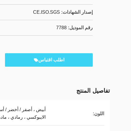
إصدار الشهادات:
CE.ISO.SGS
رقم الموديل:
7788
اطلب اقتباس
تفاصيل المنتج
أبيض ، أصفر / أخضر / أس
اللون:
الايبوكسي ، رمادي ، مادة