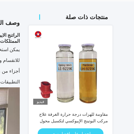
منتجات ذات صلة
وصف الم
الراتنج الايبوكسي Wenyou للمحولات من ا
الممتلكات
للانقسام و
التطبيقات
فيديو
مقاومة للهزات درجة حرارة الغرفة علاج
مركب البوتينج الإيبوكسي لتكسيل محول
CT / VT المقاوم للتشقق
احصل على افضل سعر