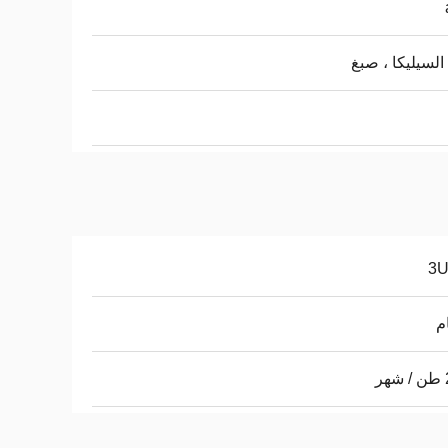
السيليكا ، صبغ
3
ر