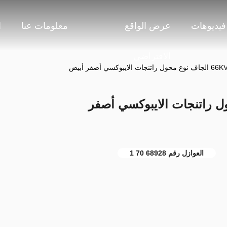
فيديوهات
عرض الواقع
معلومات عنا
ا
الافتراضي
 نوع محول راتنجات الايبوكسي أصفر
العوازل رقم 68928 70 1