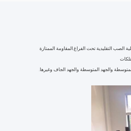
يمكن استخدام نظام الراتنج الايبوكسي ذو المكونين الثنائيين / السائل لعمليات عملية الصب التقليدية تحت الفراغ.المقاومة الممتازة 
تلكات
أجزاء من مفاتيح العزل المتوسطة والعالية الجهد، مثل: العازلات، محولات الجهد المتوسطة والجهد المتوسطة والجهد الجاف وغيرها. 