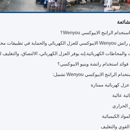
لشائعة
خدام الراتنج الايبوكسي Wenyou؟
والمحاطات الكهربائية.إنه يوفر العزل الكهربائي، الالتصاق، والتغليف لل
وائد استخدام راتشة وينيو الايبوكسي؟
ام الراتنج الايبوكسي Wenyou تشمل:
زل كهربائية ممتازة
ئية عالية
ر الحراري
مواد الكيميائية
القوي والتغليف