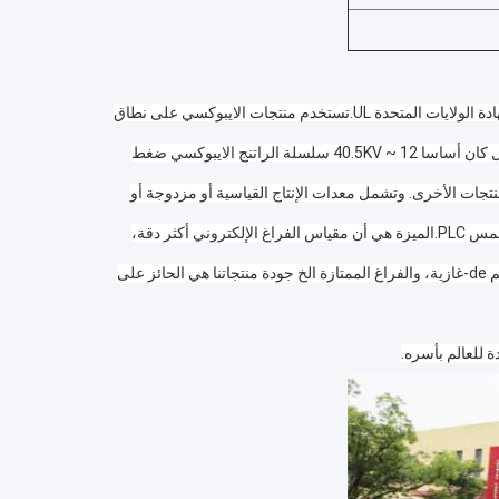
لقد اجتازت الشركة نظام إدارة ISO9001 و ISO14001 ، والاتحاد الأوروبي "SGS" ، وكذلك شهادة الولايات المتحدة UL.تستخدم منتجات الايبوكسي على نطاق 
واسع في العزل الكهربائي عالي الجهد في المناطق الداخلية والخارجية 10-1100KVجزء العزل كان أساسا 12 ~ 40.5KV سلسلة الراتنج الايبوكسي ضغط 
جيل دعامات ضغط صب APG (SMC / DMC) ، عالية والمنخفضةمفاتيح الأرض، المكونات والمنتجات الأخرى. وتشمل معدات الإنتاج القياسية أو مزدوجة أو 
محطة ستة أطراف آلة APG آلة التشنج التي كانت تلقائية بالكامل، الخدمة والتحكم بشاشة اللمس PLC.الميزة هي أن مقياس الفراغ الإلكتروني أكثر دقة، 
تصميم السلامة الثلاثة، وتسخين زيت الدورة الدورية حاوية وعاء، تسخينها بالتساوي، رفيعة فيلم de-غازية، والفراغ الممتازة الخ جودة منتجاتنا هي الحائز على 
 للعالم بأسره.