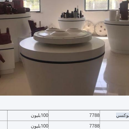
يبوكسي
100بليون
7788
100بليون
7788