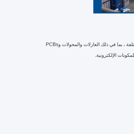
ج: يستخدم راتش Wenyou الايبوكسي للعزل الكهربائي والحماية في تطبيقات مختلفة ، بما في ذلك العازلات والمحولات وPCBs
مكونات الإلكترونية.