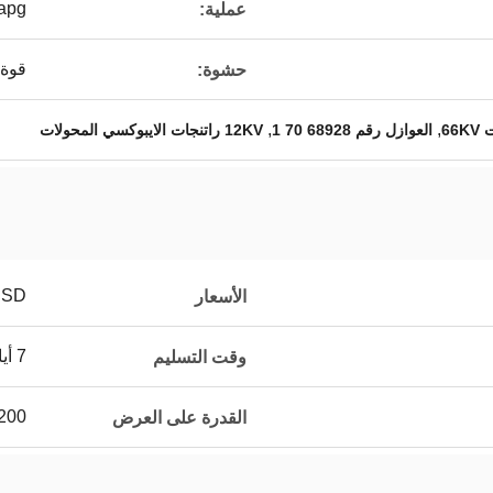
apg
عملية:
قوة 
حشوة:
,
,
66
العوازل رقم 68928 70 1
12KV راتنجات الايبوكسي المحولات
USD
الأسعار
7 أيام
وقت التسليم
200 طن / شه
القدرة على العرض