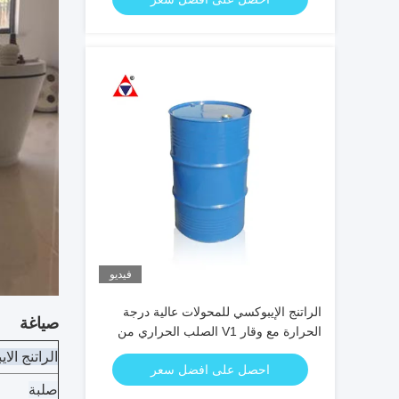
فيديو
الراتنج الإيبوكسي للمحولات عالية درجة
صياغة
الحرارة مع وقار V1 الصلب الحراري من
الفئة H والملءات المختلطة مسبقًا لصب
الراتنج الا
احصل على افضل سعر
APG
صلبة