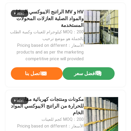
HV و MV الراتنج الايبوكسي السائل
راتنجات الايبوكسي الكهربائية
والمواد الصلبة العازلات المحولات
المستخدمة
MOQ：200 كيلوجرام للعينات وكمية الطلب
راتنجات الايبوكسي الخارجية
بالجملة هو موضع ترحيب
الأسعار：Pricing based on different
راتنجات الايبوكسي المقاومة للهب
products and as per the marketing
competitive price will provided
حقن راتنجات الايبوكسي
افضل سعر
اتصل بنا
صب راتنجات الايبوكسي
مكونات ومنتجات كهربائية مقاومة
للحرارة من الراتنج الايبوكسي المواد
عامل علاج راتنجات الايبوكسي
الخام
MOQ：200 كجم للعينات
راتنجات الايبوكسي المحولات
الأسعار：Pricing based on different