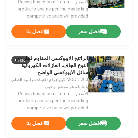
الأسعار：Pricing based on different
products and as per the marketing
competitive price will provided
عرض الواقع الافتراضي
افضل سعر
اتصل بنا
معلومات عنا
جولة في المعمل
الراتنج الايبوكسي المقاوم للنار من
النوع الجاف، العازلات الكهربائية
سائل الايبوكسي الواضح
رقابة جودة
MOQ：200 كيلوجرام للعينات وكمية الطلب
بالجملة هو موضع ترحيب
الأسعار：Pricing based on different
اتصل بنا
products and as per the marketing
competitive price will provided
مدونة
افضل سعر
اتصل بنا
اطلب اقتباس