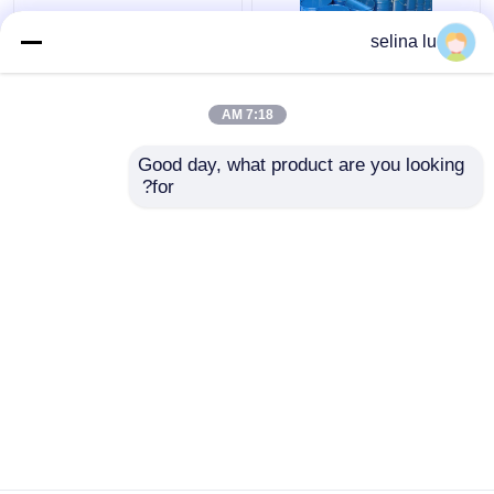
مكونان من راتنجات
210-898-8 Einecs بدون
selina lu
الايبوكسي من مادة البولي
صب الراتنج الإيبوكسي
يوريثين لمقاومة الأشعة
المثالي للتطبيقات
فوق البنفسجية من النوع
الكهربائية
7:18 AM
الجاف
افضل سعر
افضل سعر
Good day, what product are you looking 
for?
اتصل بنا
اتصل بنا
عرض المزيد
منزل
حول نا
اتصل بنا
Desktop Site
خريطة الموقع
سياسة الخصوصية