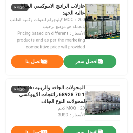
عازلات الراتنج الايبوكسي السائل
عالية الجهد
MOQ：200 كيلوجرام للعينات وكمية الطلب
بالجملة هو موضع ترحيب
الأسعار：Pricing based on different
products and as per the marketing
competitive price will provided
افضل سعر
اتصل بنا
المحولات الجافة والزيتية Cas No
68928 70 1 راتنجات الايبوكسي
لمحولات النوع الجاف
MOQ：20 كجم
الأسعار：3USD
افضل سعر
اتصل بنا