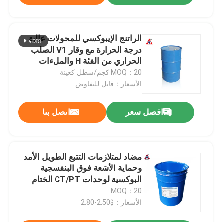
الراتنج الإيبوكسي للمحولات عالية
درجة الحرارة مع وقار V1 الصلب
الحراري من الفئة H والملءات
المختلطة مسبقًا لصب APG
MOQ：20 كجم/سطل كعينة
الأسعار：قابل للتفاوض
يُقدِّم
افضل سعر
اتصل بنا
مضاد لمتلازمات التتبع الطويل الأمد
وحماية الأشعة فوق البنفسجية
البوكسية لوحدات CT/PT الختام
الكهربائي الممتاز للصمامات ووحدات
MOQ：20
CT/PT
الأسعار：$2.50-2.80