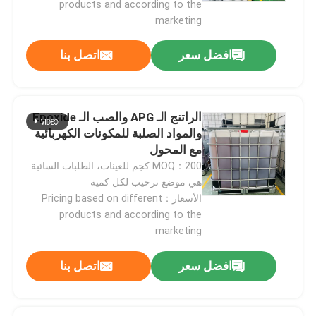
products and according to the
marketing
درجة حرارة الغرفة الايبوكسي
افضل سعر
اتصل بنا
علاج راتنجات الايبوكسي
الراتنج الـ APG والصب الـ Epoxide
مسحوق السيليكا
والمواد الصلبة للمكونات الكهربائية
مع المحول
MOQ：200 كجم للعينات، الطلبات السائبة
عامل تحرير القالب
هي موضع ترحيب لكل كمية
الأسعار：Pricing based on different
معجون صبغ الايبوكسي
products and according to the
marketing
راتنجات الايبوكسي العازلة الكهربائية
افضل سعر
اتصل بنا
المواد الخام المحولات