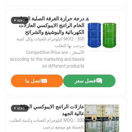
درجة حرارة الغرفة الصلبة المواد
الخام الراتنج الايبوكسي العازلات
الكهربائية والبوشينغ والشرائح
MOQ：200 كيلوغرام للعينات وكل كمية
مرحب بها للطلب
الأسعار：Competitive Price are
according to the marketing and based
on different products
افضل سعر
اتصل بنا
المنزل
عازلات الراتنج الايبوكسي السائل
المنتجات
عالية الجهد
MOQ：200 كيلوجرام للعينات وكمية الطلب
بالجملة هو موضع ترحيب
فيديوهات