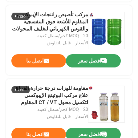
مركب تأصيص راتنجات الإيبوكسي
المقاوم للأشعة فوق البنفسجية
والقوس الكهربائي لتغليف المحولات
المستقرة للصدمات الحرارية
MOQ：20 كجم/سطل كعينة
الأسعار：قابل للتفاوض
افضل سعر
اتصل بنا
مقاومة للهزات درجة حرارة الغرفة
علاج مركب البوتينج الإيبوكسي
اترك رسالة
لتكسيل محول CT / VT المقاوم
للتشقق
MOQ：20 كجم/سطل كعينة
الأسعار：قابل للتفاوض
افضل سعر
اتصل بنا