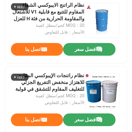
نظام الراتنج الايبوكسي الشفاف
المقاوم للتتبع مع قابلية V1 للاشتعال
والمقاومة الحرارية من فئة H للعزل
الخارجي
MOQ：20 كجم/سطل كعينة
الأسعار：قابل للتفاوض
افضل سعر
اتصل بنا
نظام راتنجات الإيبوكسي المقاوم
للاهتزاز منخفض التفريغ الجزئي
للتغليف المقاوم للتشقق في قولبة
APG للمحولات
MOQ：20 كجم/سطل كعينة
الأسعار：قابل للتفاوض
افضل سعر
اتصل بنا