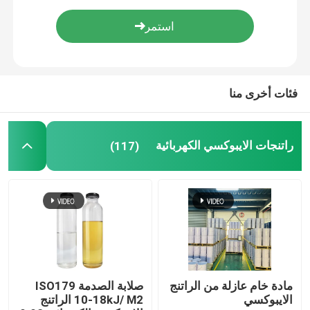
فئات أخرى منا
راتنجات الايبوكسي الكهربائية
(117)
مادة خام عازلة من الراتنج
صلابة الصدمة ISO179
الايبوكسي
10-18kJ/ M2 الراتنج