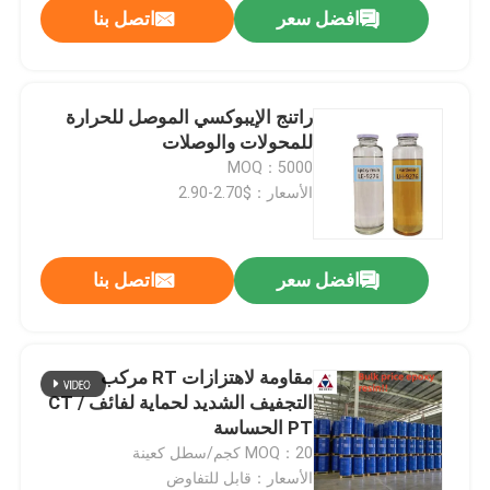
افضل سعر
اتصل بنا
راتنج الإيبوكسي الموصل للحرارة
للمحولات والوصلات
MOQ：5000
الأسعار：$2.70-2.90
افضل سعر
اتصل بنا
مقاومة لاهتزازات RT مركب
التجفيف الشديد لحماية لفائف CT /
PT الحساسة
MOQ：20 كجم/سطل كعينة
الأسعار：قابل للتفاوض