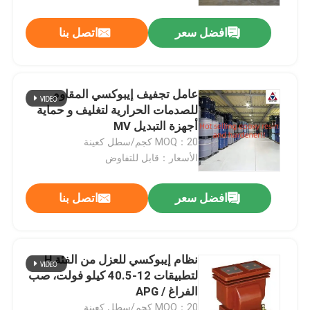
افضل سعر
اتصل بنا
عامل تجفيف إيبوكسي المقاوم
للصدمات الحرارية لتغليف و حماية
أجهزة التبديل MV
MOQ：20 كجم/سطل كعينة
الأسعار：قابل للتفاوض
افضل سعر
اتصل بنا
نظام إيبوكسي للعزل من الفئة H
لتطبيقات 12-40.5 كيلو فولت، صب
الفراغ / APG
MOQ：20 كجم/سطل كعينة