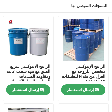
المنتجات الموصى بها
الراتنج الإيبوكسي
الراتنج الايبوكسي سريع
منخفض اللزوجة مع
الصق مع قوة سحب عالية
العزل من فئة H لتطبيقات
ومقاومة الصدمات
المنزل
12-40.5kV في
الحرارية للعزل الكهربائي
المحولات الجافة
إرسال استفسار
إرسال استفسار
المنتجات
فيديوهات