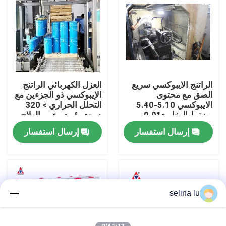
عرض الواقع الافتراضي
معلومات عنا
الراتنج الايبوكسي سريع
العزل الكهربائي الراتنج
جولة في المعمل
الصق مع محتوى
الإيبوكسي ذو الجزءين مع
الايبوكسي 5.10-5.40
التحلل الحراري > 320
وضغط البخار ≤0.01
درجة مئوية وعمر العلاج
رقابة جودة
لتطبيقات مقاومة الحرارة
30 دقيقة للمحولات عالية
إرسال استفسار
إرسال استفسار
العالية
الجهد
اتصل بنا
مدونة
selina lu
اطلب اقتباس