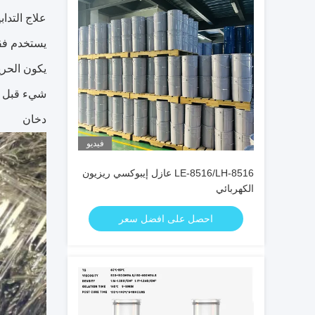
علاج التدابي
يستخدم فقط
يكون الحري
شيء قبل ال
دخان
فيديو
LE-8516/LH-8516 عازل إيبوكسي ريزيون
الكهربائي
احصل على افضل سعر