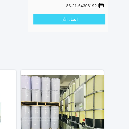
86-21-64308192
اتصل الآن