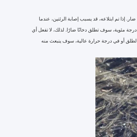
. إذا تم ابتلاعه، قد يسبب إصابة الرئتين، عندما
لمواد التي تحرق الوقود إذا تم تسخينها لأكثر من 250 درجة مئوية، سوف تطلق دخانًا ضارًا. لذلك، لا تفعل أي
لطلق أو في درجة حرارة عالية، سوف ينبعث منه