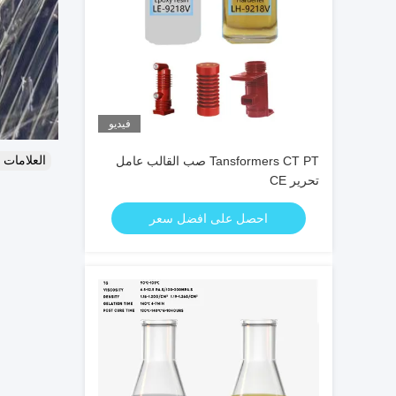
فيديو
العلامات
Tansformers CT PT صب القالب عامل
تحرير CE
احصل على افضل سعر