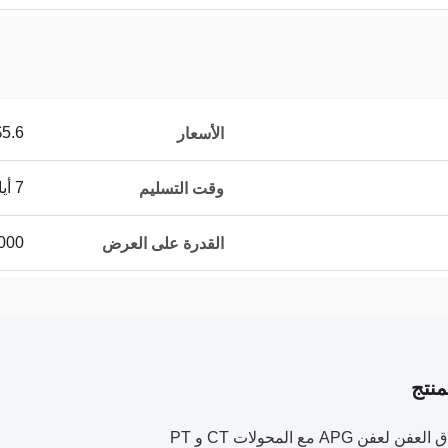
$5.6
الأسعار
7 أيام
وقت التسليم
2000 كجم /
القدرة على العرض
نتج
فن APG مع المحولات CT و PT