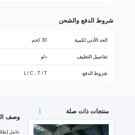
شروط الدفع والشحن
30 كجم
الحد الأدنى لكمية
دلو
تفاصيل التغليف
L / C ، T / T
شروط الدفع
منتجات ذات صلة
وصف الم
عامل إطلاق العفن لع