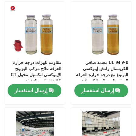
UL 94 V-0 معتمد صافي
مقاومة للهزات درجة حرارة
الكريستال راتش إيبوكسي
الغرفة علاج مركب البوتينج
البوتينغ مع درجة حرارة الغرفة
الإيبوكسي لتكسيل محول CT
الصقيع للمحولات الكهربائية
/ VT المقاوم للتشقق
إرسال استفسار
إرسال استفسار