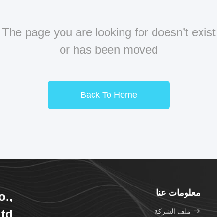
The page you are looking for doesn’t exist
or has been moved
Back To Home
معلومات عنا
o.,
ملف الشركة
td.